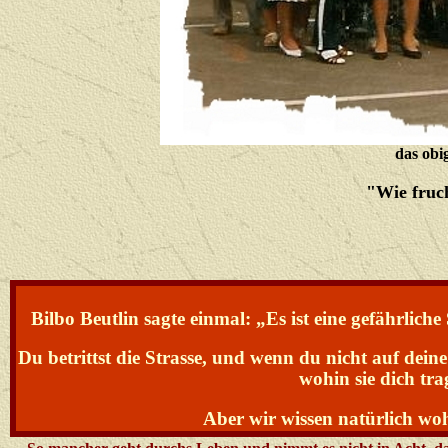
das obi
"Wie fruch
Bilbo Beutlin sagte einmal: „Es ist eine gefährlich
Du betrittst die Strasse, und wenn du nicht auf dein
wohin sie dich tra
Aber wir wissen natürlich wo