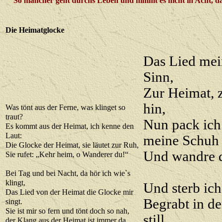
So mancher geht durchs Leben und nimmt es nicht in Acht, da
Die Heimatglocke
Das Lied mein
Sinn,
Zur Heimat, z
hin,
Was tönt aus der Ferne, was klinget so
traut?
Nun pack ich
Es kommt aus der Heimat, ich kenne den
Laut:
meine Schuh
Die Glocke der Heimat, sie läutet zur Ruh,
Und wandre d
Sie rufet: „Kehr heim, o Wanderer du!“
Bei Tag und bei Nacht, da hör ich wie`s
klingt,
Und sterb ich
Das Lied von der Heimat die Glocke mir
Begrabt in d
singt.
Sie ist mir so fern und tönt doch so nah,
still,
der Klang aus der Heimat ist immer da.